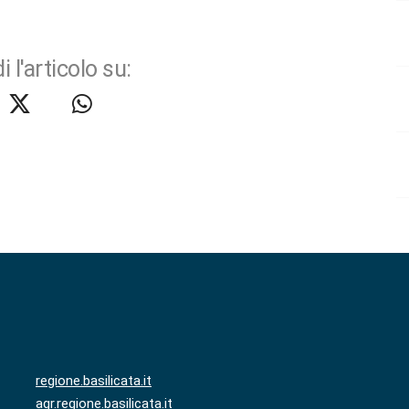
i l'articolo su:
regione.basilicata.it
agr.regione.basilicata.it