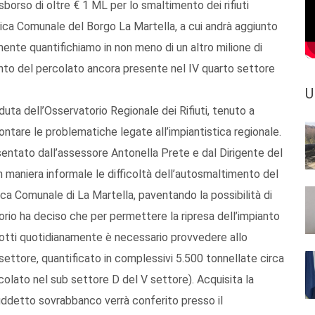
orso di oltre € 1 ML per lo smaltimento dei rifiuti
ica Comunale del Borgo La Martella, a cui andrà aggiunto
nte quantifichiamo in non meno di un altro milione di
nto del percolato ancora presente nel IV quarto settore
U
duta dell’Osservatorio Regionale dei Rifiuti, tenuto a
tare le problematiche legate all’impiantistica regionale.
sentato dall’assessore Antonella Prete e dal Dirigente del
 maniera informale le difficoltà dell’autosmaltimento del
a Comunale di La Martella, paventando la possibilità di
torio ha deciso che per permettere la ripresa dell’impianto
odotti quotidianamente è necessario provvedere allo
ettore, quantificato in complessivi 5.500 tonnellate circa
rcolato nel sub settore D del V settore). Acquisita la
suddetto sovrabbanco verrà conferito presso il