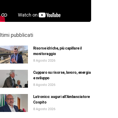
ltimi pubblicati
Risorse idriche, più capillare il
monitoraggio
8 Agosto 2026
Cupparo su risorse, lavoro, energia
e sviluppo
8 Agosto 2026
Latronico: auguri all’Ambasciatore
Cospito
8 Agosto 2026