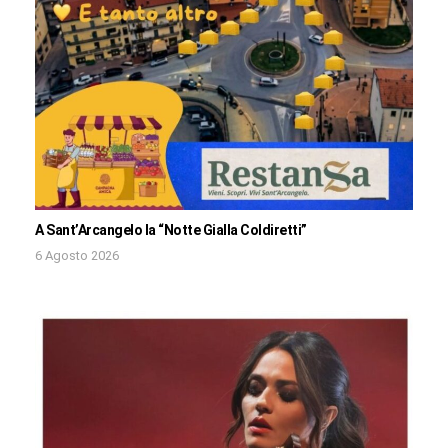
A Sant’Arcangelo la “Notte Gialla Coldiretti”
6 Agosto 2026