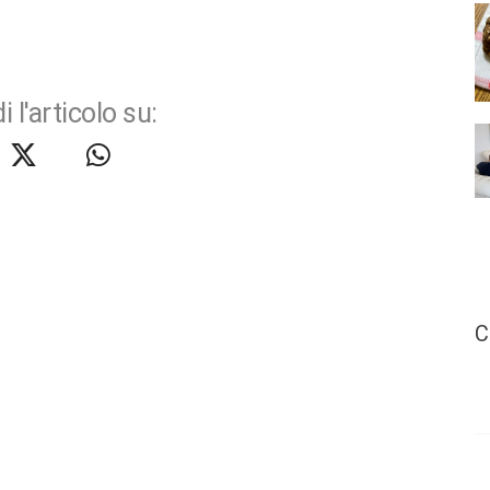
i l'articolo su:
C