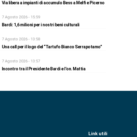
Via libera a impianti di accumulo Bess a Melfi e Picerno
7 Agosto 2026 - 15:59
Bardi: 1,6 milioni per i nostri beni culturali
7 Agosto 2026 - 13:58
Una call per il logo del “Tartufo Bianco Serrapotamo”
7 Agosto 2026 - 13:57
Incontro tra il Presidente Bardi e l’on. Mattia
Link utili