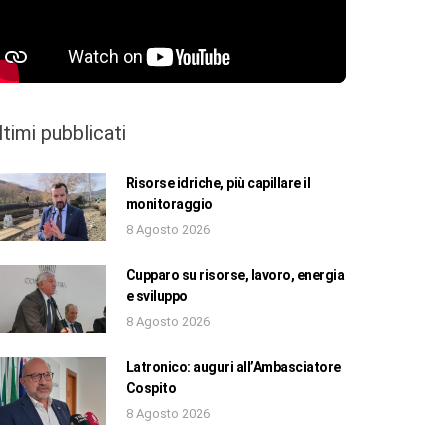
ltimi pubblicati
Risorse idriche, più capillare il
monitoraggio
8 Agosto 2026
Cupparo su risorse, lavoro, energia
e sviluppo
8 Agosto 2026
Latronico: auguri all’Ambasciatore
Cospito
8 Agosto 2026