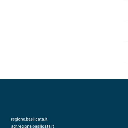
regione.basilicata.it
agr.regione.basilicata.it