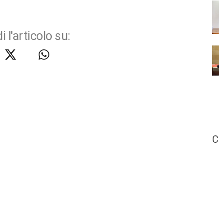
i l'articolo su:
C