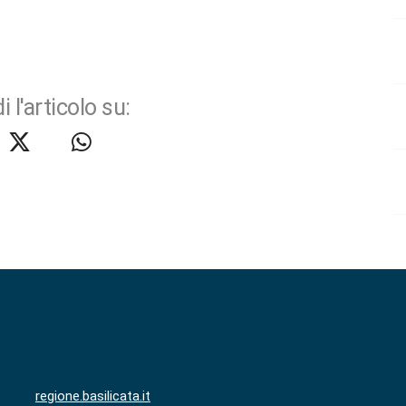
i l'articolo su:
regione.basilicata.it