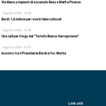
Via libera a impianti di accumulo Bess a Melfi e Picerno
7 Agosto 2026 - 15:59
Bardi: 1,6 milioni per i nostri beni culturali
7 Agosto 2026 - 13:58
Una call per il logo del “Tartufo Bianco Serrapotamo”
7 Agosto 2026 - 13:57
Incontro tra il Presidente Bardi e l’on. Mattia
Link utili