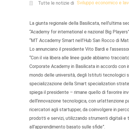
Sviluppo economico e lav
Tutte le notizie di
La giunta regionale della Basilicata, nell’ultima s
“Academy for international e nazional Big Player
“MT Accademy Smart nell’Hub San Rocco di Mate
Lo annunciano il presidente Vito Bardi e l’assess
“Con il via libera alle linee guide abbiamo tracciat
Corporate Academy in Basilicata in accordo con imp
mondo delle università, degli Istituti tecnologici s
specializzazione della Smart specialization strate
spiega il presidente – rimane quello di favorire i
dell’innovazione tecnologica, con un’attenzione par
ricercatori agli startupper, da coinvolgere in perc
prodotti e servizi, utilizzando strumenti digitali
all’apprendimento basato sulle sfide”.