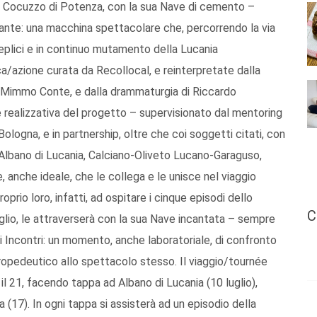
ne Cocuzzo di Potenza, con la sua Nave di cemento –
giante: una macchina spettacolare che, percorrendo la via
teplici e in continuo mutamento della Lucania
a/azione curata da Recollocal, e reinterpretate dalla
a di Mimmo Conte, e dalla drammaturgia di Riccardo
 realizzativa del progetto – supervisionato dal mentoring
Bologna, e in partnership, oltre che coi soggetti citati, con
, Albano di Lucania, Calciano-Oliveto Lucano-Garaguso,
 anche ideale, che le collega e le unisce nel viaggio
prio loro, infatti, ad ospitare i cinque episodi dello
C
uglio, le attraverserà con la sua Nave incantata – sempre
li Incontri: un momento, anche laboratoriale, di confronto
 propedeutico allo spettacolo stesso. Il viaggio/tournée
 il 21, facendo tappa ad Albano di Lucania (10 luglio),
(17). In ogni tappa si assisterà ad un episodio della