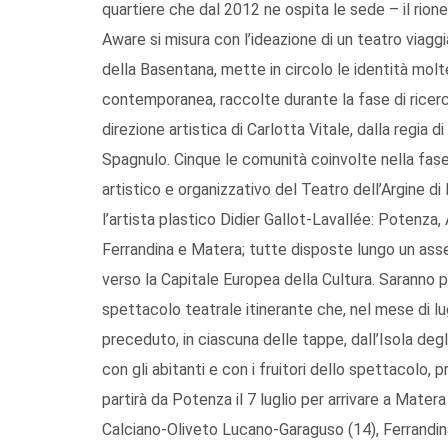
quartiere che dal 2012 ne ospita le sede – il rio
Aware si misura con l’ideazione di un teatro viag
della Basentana, mette in circolo le identità mol
contemporanea, raccolte durante la fase di ricerc
direzione artistica di Carlotta Vitale, dalla regi
Spagnulo. Cinque le comunità coinvolte nella fase
artistico e organizzativo del Teatro dell’Argine di 
l’artista plastico Didier Gallot-Lavallée: Potenza
Ferrandina e Matera; tutte disposte lungo un asse,
verso la Capitale Europea della Cultura. Saranno pro
spettacolo teatrale itinerante che, nel mese di l
preceduto, in ciascuna delle tappe, dall’Isola deg
con gli abitanti e con i fruitori dello spettacolo,
partirà da Potenza il 7 luglio per arrivare a Matera
Calciano-Oliveto Lucano-Garaguso (14), Ferrandina 