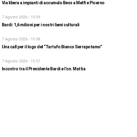
Via libera a impianti di accumulo Bess a Melfi e Picerno
7 Agosto 2026 - 15:59
Bardi: 1,6 milioni per i nostri beni culturali
7 Agosto 2026 - 13:58
Una call per il logo del “Tartufo Bianco Serrapotamo”
7 Agosto 2026 - 13:57
Incontro tra il Presidente Bardi e l’on. Mattia