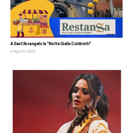
A Sant’Arcangelo la “Notte Gialla Coldiretti”
6 Agosto 2026