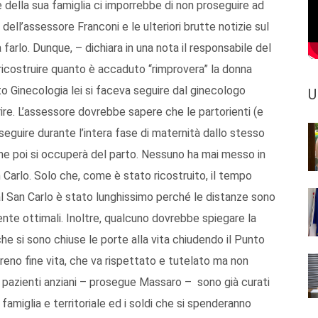
e della sua famiglia ci imporrebbe di non proseguire ad
dell’assessore Franconi e le ulteriori brutte notizie sul
a farlo. Dunque, – dichiara in una nota il responsabile del
 ricostruire quanto è accaduto “rimprovera” la donna
rto Ginecologia lei si faceva seguire dal ginecologo
U
ire. L’assessore dovrebbe sapere che le partorienti (e
eguire durante l’intera fase di maternità dallo stesso
che poi si occuperà del parto. Nessuno ha mai messo in
 Carlo. Solo che, come è stato ricostruito, il tempo
l San Carlo è stato lunghissimo perché le distanze sono
mente ottimali. Inoltre, qualcuno dovrebbe spiegare la
he si sono chiuse le porte alla vita chiudendo il Punto
ereno fine vita, che va rispettato e tutelato ma non
 "I pazienti anziani – prosegue Massaro – sono già curati
famiglia e territoriale ed i soldi che si spenderanno