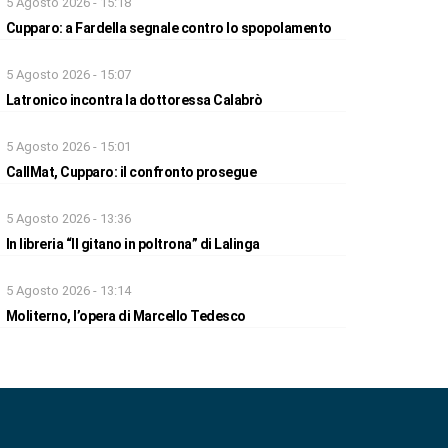
5 Agosto 2026 - 15:18
Cupparo: a Fardella segnale contro lo spopolamento
5 Agosto 2026 - 15:07
Latronico incontra la dottoressa Calabrò
5 Agosto 2026 - 15:01
CallMat, Cupparo: il confronto prosegue
5 Agosto 2026 - 13:36
In libreria “Il gitano in poltrona” di Lalinga
5 Agosto 2026 - 13:14
Moliterno, l’opera di Marcello Tedesco