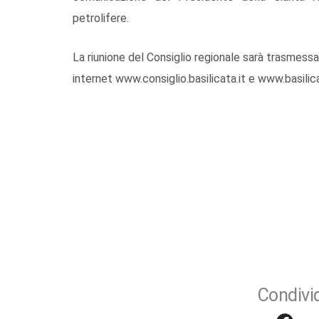
petrolifere.
La riunione del Consiglio regionale sarà trasmessa
internet www.consiglio.basilicata.it e www.basilic
Condivid