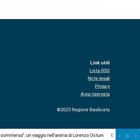
Link utili
Lista RSS
Note legali
Privacy
Area riservata
©2025 Regione Basilicata
à sommersa”: un viaggio nell’anima di Lorenzo Ostuni
07
/
08
:
Più c