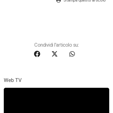
Stampa questo articolo
Condividi l'articolo su:
Web TV