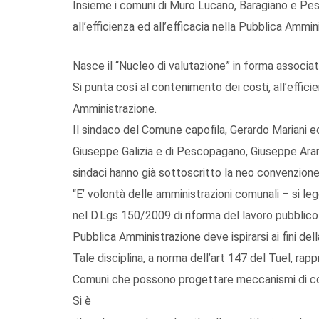
Insieme i comuni di Muro Lucano, Baragiano e Pes
all’efficienza ed all’efficacia nella Pubblica Ammin
Nasce il “Nucleo di valutazione” in forma associ
Si punta così al contenimento dei costi, all’efficie
Amministrazione.
Il sindaco del Comune capofila, Gerardo Mariani ed 
Giuseppe Galizia e di Pescopagano, Giuseppe Ara
sindaci hanno già sottoscritto la neo convenzione
“E’ volontà delle amministrazioni comunali – si le
nel D.Lgs 150/2009 di riforma del lavoro pubblico 
Pubblica Amministrazione deve ispirarsi ai fini de
Tale disciplina, a norma dell’art 147 del Tuel, rapp
Comuni che possono progettare meccanismi di cont
Si è