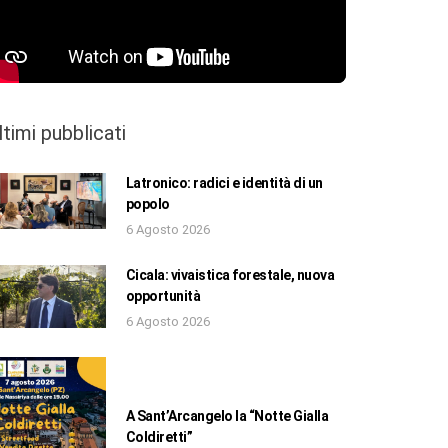
ltimi pubblicati
Latronico: radici e identità di un
popolo
6 Agosto 2026
Cicala: vivaistica forestale, nuova
opportunità
6 Agosto 2026
A Sant’Arcangelo la “Notte Gialla
Coldiretti”