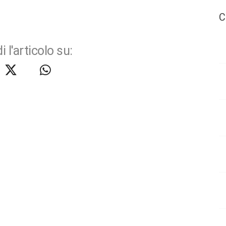
C
i l'articolo su: