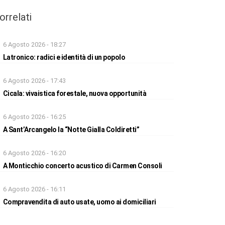
orrelati
6 Agosto 2026 - 18:27
Latronico: radici e identità di un popolo
6 Agosto 2026 - 17:43
Cicala: vivaistica forestale, nuova opportunità
6 Agosto 2026 - 16:25
A Sant’Arcangelo la “Notte Gialla Coldiretti”
6 Agosto 2026 - 16:20
A Monticchio concerto acustico di Carmen Consoli
6 Agosto 2026 - 16:11
Compravendita di auto usate, uomo ai domiciliari