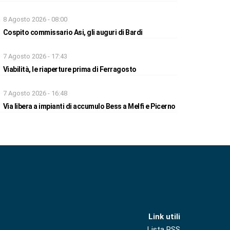
8 Agosto 2026 - 08:00
Cospito commissario Asi, gli auguri di Bardi
7 Agosto 2026 - 17:43
Viabilità, le riaperture prima di Ferragosto
7 Agosto 2026 - 16:48
Via libera a impianti di accumulo Bess a Melfi e Picerno
Link utili
Lista RSS