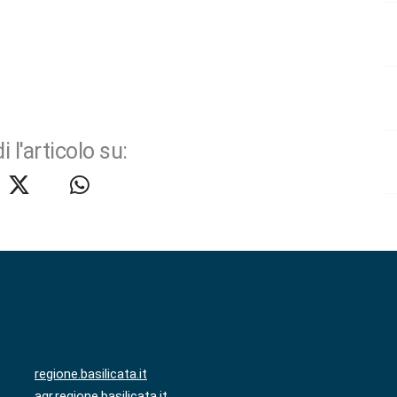
i l'articolo su:
regione.basilicata.it
agr.regione.basilicata.it