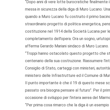
“Dopo anni di vere lotte burocratiche finalmente il
messa in sicurezza della diga di Muro Lucano. Una s
quando a Muro Lucano fu costruito il primo bacino 
straordinario progetto di politica energetica, pen
costituzione nel 1914 della Società Lucana per le
completamento dell’opera. Ora un sogno, un’utopia
afferma Gerardo Mariani sindaco di Muro Lucano.
“Troppi hanno ostacolato questo progetto che sta
centenario della sua costruzione. Riassumere l’int
Consiglio di Stato, carteggi con ministeri, autorit
ministero delle Infrastrutture ed il Comune di M
Il punto importante è che il 19 di questo mese sca
passato ora bisogna pensare al futuro”. Per il pri
occasione di sviluppo per l’intera aerea del Mar
“Per prima cosa rimarco che la diga è un esempio s