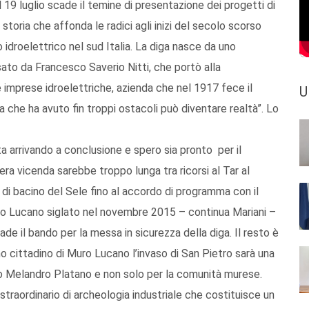
 19 luglio scade il temine di presentazione dei progetti di
toria che affonda le radici agli inizi del secolo scorso
idroelettrico nel sud Italia. La diga nasce da uno
sato da Francesco Saverio Nitti, che portò alla
 imprese idroelettriche, azienda che nel 1917 fece il
U
 che ha avuto fin troppi ostacoli può diventare realtà”. Lo
 arrivando a conclusione e spero sia pronto per il
era vicenda sarebbe troppo lunga tra ricorsi al Tar al
à di bacino del Sele fino al accordo di programma con il
uro Lucano siglato nel novembre 2015 – continua Mariani –
de il bando per la messa in sicurezza della diga. Il resto è
mo cittadino di Muro Lucano l’invaso di San Pietro sarà una
mo Melandro Platano e non solo per la comunità murese.
traordinario di archeologia industriale che costituisce un