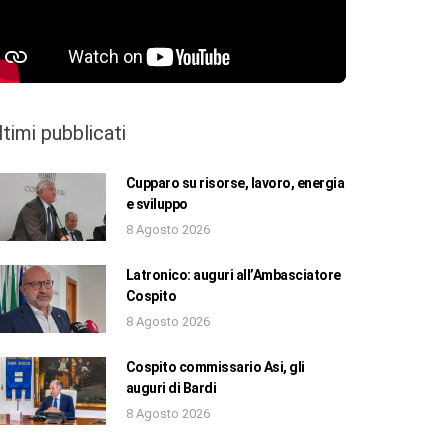
ltimi pubblicati
Cupparo su risorse, lavoro, energia
e sviluppo
8 Agosto 2026
Latronico: auguri all’Ambasciatore
Cospito
8 Agosto 2026
Cospito commissario Asi, gli
auguri di Bardi
8 Agosto 2026