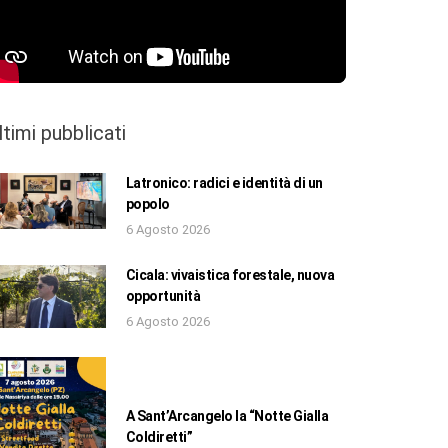
ltimi pubblicati
Latronico: radici e identità di un
popolo
6 Agosto 2026
Cicala: vivaistica forestale, nuova
opportunità
6 Agosto 2026
A Sant’Arcangelo la “Notte Gialla
Coldiretti”