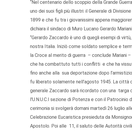
“Nel centenario dello scoppio della Grande Guerr
uno dei suoi figli più illustri: il Generale di Divis
1899 e che fu tra i giovanissimi appena maggiorenn
dichiara il sindaco di Muro Lucano Gerardo Mariani
“Gerardo Zaccardo è uno di quegli esempi di virtù, 
nostra Italia. Iniziò come soldato semplice e ter
la Croce al merito di guerra – conclude Mariani –
che ha combattuto tutti i conflitti e che ha vissut
fino anche alla sua deportazione dopo l’armistizi
fu liberato solamente nell’agosto 1945. La città 
generale Zaccardo sarà ricordato con una targa c
l'U.N.U.C.I sezione di Potenza e con il Patrocinio 
cerimonia si svolgerà domani martedì 26 luglio all
Celebrazione Eucaristica presieduta da Monsignor
Apostolo. Poi alle 11, il saluto delle Autorità civil