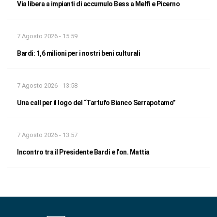
Via libera a impianti di accumulo Bess a Melfi e Picerno
7 Agosto 2026 - 15:59
Bardi: 1,6 milioni per i nostri beni culturali
7 Agosto 2026 - 13:58
Una call per il logo del “Tartufo Bianco Serrapotamo”
7 Agosto 2026 - 13:57
Incontro tra il Presidente Bardi e l’on. Mattia