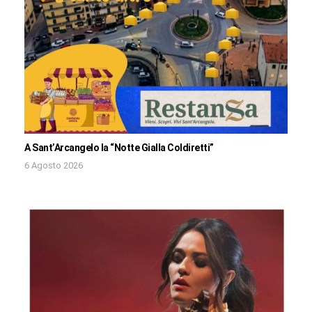
A Sant’Arcangelo la “Notte Gialla Coldiretti”
6 Agosto 2026