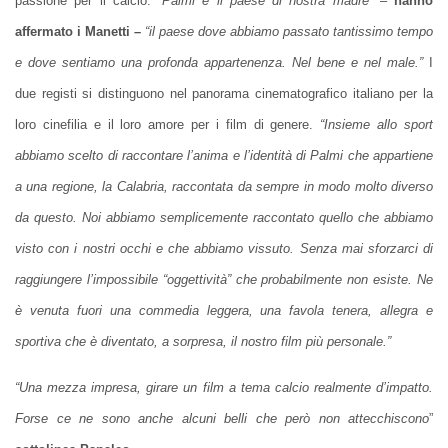
passione per il calcio.
“Palmi è il paese di nostra madre”
–
hanno
affermato i Manetti –
“il paese dove abbiamo passato tantissimo tempo
e dove sentiamo una profonda appartenenza. Nel bene e nel male.”
I
due registi si distinguono nel panorama cinematografico italiano per la
loro cinefilia e il loro amore per i film di genere.
“Insieme allo sport
abbiamo scelto di raccontare l’anima e l’identità di Palmi che appartiene
a una regione, la Calabria, raccontata da sempre in modo molto diverso
da questo. Noi abbiamo semplicemente raccontato quello che abbiamo
visto con i nostri occhi e che abbiamo vissuto. Senza mai sforzarci di
raggiungere l’impossibile “oggettività” che probabilmente non esiste. Ne
è venuta fuori una commedia leggera, una favola tenera, allegra e
sportiva che è diventato, a sorpresa, il nostro film più personale.”
“Una mezza impresa, girare un film a tema calcio realmente d’impatto.
Forse ce ne sono anche alcuni belli che però non attecchiscono
”