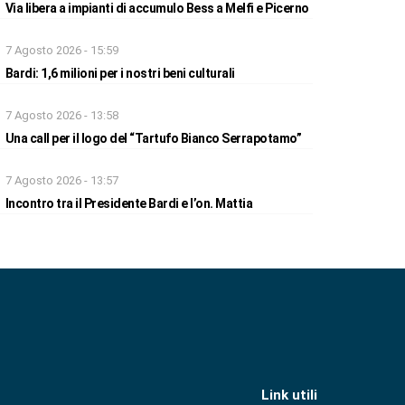
Via libera a impianti di accumulo Bess a Melfi e Picerno
7 Agosto 2026 - 15:59
Bardi: 1,6 milioni per i nostri beni culturali
7 Agosto 2026 - 13:58
Una call per il logo del “Tartufo Bianco Serrapotamo”
7 Agosto 2026 - 13:57
Incontro tra il Presidente Bardi e l’on. Mattia
Link utili