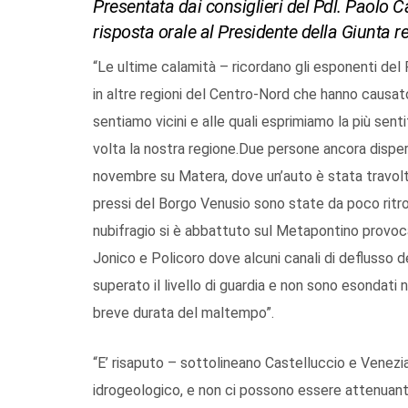
Presentata dai consiglieri del Pdl. Paolo 
risposta orale al Presidente della Giunta r
“Le ultime calamità – ricordano gli esponenti del 
in altre regioni del Centro-Nord che hanno causato
sentiamo vicini e alle quali esprimiamo la più sen
volta la nostra regione.Due persone ancora dispers
novembre su Matera, dove un’auto è stata travolta
pressi del Borgo Venusio sono state da poco ritro
nubifragio si è abbattuto sul Metapontino provoc
Jonico e Policoro dove alcuni canali di deflusso d
superato il livello di guardia e non sono esondati n
breve durata del maltempo”.
“E’ risaputo – sottolineano Castelluccio e Venezia 
idrogeologico, e non ci possono essere attenuanti c