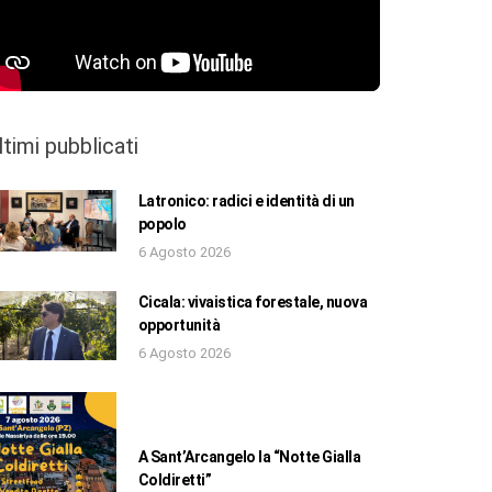
ltimi pubblicati
Latronico: radici e identità di un
popolo
6 Agosto 2026
Cicala: vivaistica forestale, nuova
opportunità
6 Agosto 2026
A Sant’Arcangelo la “Notte Gialla
Coldiretti”