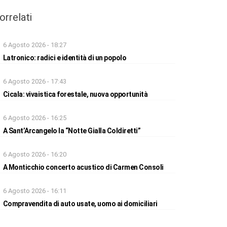
orrelati
6 Agosto 2026 - 18:27
Latronico: radici e identità di un popolo
6 Agosto 2026 - 17:43
Cicala: vivaistica forestale, nuova opportunità
6 Agosto 2026 - 16:25
A Sant’Arcangelo la “Notte Gialla Coldiretti”
6 Agosto 2026 - 16:20
A Monticchio concerto acustico di Carmen Consoli
6 Agosto 2026 - 16:11
Compravendita di auto usate, uomo ai domiciliari