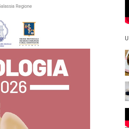
Galassia Regione
U