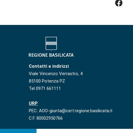
Contatti e indirizzi
Viale Vincenzo Verrastro, 4
85100 Potenza PZ
Tel 0971 661111
URP
PEC: AOO-giunta@cert.regione.basilicata.it
C.F. 80002950766