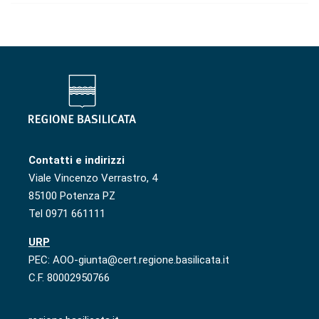
Contatti e indirizzi
Viale Vincenzo Verrastro, 4
85100 Potenza PZ
Tel 0971 661111
URP
PEC: AOO-giunta@cert.regione.basilicata.it
C.F. 80002950766