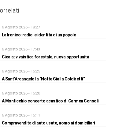
orrelati
6 Agosto 2026 - 18:27
Latronico: radici e identità di un popolo
6 Agosto 2026 - 17:43
Cicala: vivaistica forestale, nuova opportunità
6 Agosto 2026 - 16:25
A Sant’Arcangelo la “Notte Gialla Coldiretti”
6 Agosto 2026 - 16:20
A Monticchio concerto acustico di Carmen Consoli
6 Agosto 2026 - 16:11
Compravendita di auto usate, uomo ai domiciliari