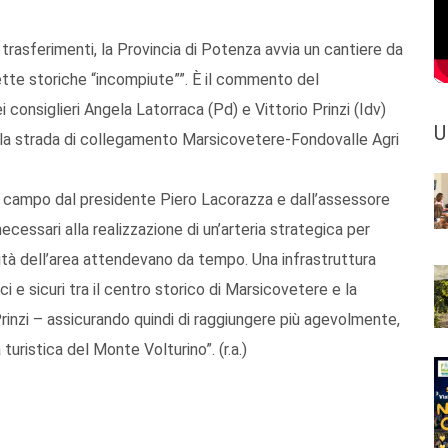
 trasferimenti, la Provincia di Potenza avvia un cantiere da
dette storiche “incompiute””. È il commento del
onsiglieri Angela Latorraca (Pd) e Vittorio Prinzi (Idv)
U
 della strada di collegamento Marsicovetere-Fondovalle Agri
n campo dal presidente Piero Lacorazza e dall’assessore
necessari alla realizzazione di un’arteria strategica per
unità dell’area attendevano da tempo. Una infrastruttura
 e sicuri tra il centro storico di Marsicovetere e la
inzi – assicurando quindi di raggiungere più agevolmente,
a turistica del Monte Volturino”. (r.a.)