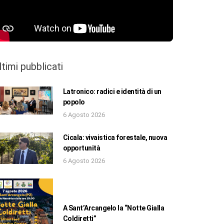
ltimi pubblicati
Latronico: radici e identità di un
popolo
6 Agosto 2026
Cicala: vivaistica forestale, nuova
opportunità
6 Agosto 2026
A Sant’Arcangelo la “Notte Gialla
Coldiretti”