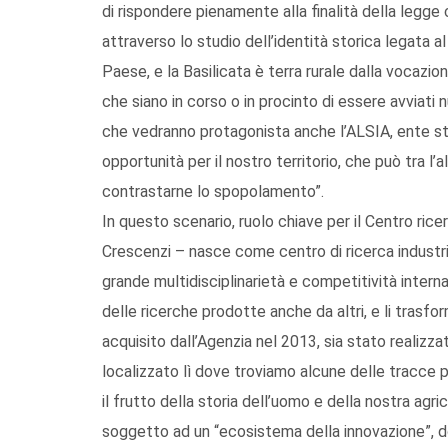
di rispondere pienamente alla finalità della legge 
attraverso lo studio dell’identità storica legata al 
Paese, e la Basilicata è terra rurale dalla vocaz
che siano in corso o in procinto di essere avviati 
che vedranno protagonista anche l’ALSIA, ente str
opportunità per il nostro territorio, che può tra l’a
contrastarne lo spopolamento”.
In questo scenario, ruolo chiave per il Centro ri
Crescenzi – nasce come centro di ricerca industria
grande multidisciplinarietà e competitività internaz
delle ricerche prodotte anche da altri, e li trasfo
acquisito dall’Agenzia nel 2013, sia stato realizz
localizzato lì dove troviamo alcune delle tracce pi
il frutto della storia dell’uomo e della nostra agric
soggetto ad un “ecosistema della innovazione”, dov