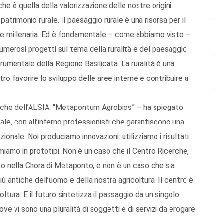
che è quella della valorizzazione delle nostre origini
patrimonio rurale. Il paesaggio rurale è una risorsa per il
ione millenaria. Ed è fondamentale – come abbiamo visto –
numerosi progetti sul tema della ruralità e del paesaggio
umentale della Regione Basilicata. La ruralità è una
ltro favorire lo sviluppo delle aree interne e contribuire a
cerche dell’ALSIA. “Metapontum Agrobios” – ha spiegato
le, con all’interno professionisti che garantiscono una
ionale. Noi produciamo innovazioni: utilizziamo i risultati
rmiamo in prototipi. Non è un caso che il Centro Ricerche,
ato nella Chora di Metaponto, e non è un caso che sia
ù antiche dell’uomo e della nostra agricoltura. Il centro è
oltura. E il futuro sintetizza il passaggio da un singolo
e vi sono una pluralità di soggetti e di servizi da erogare