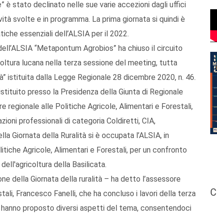
 è stato declinato nelle sue varie accezioni dagli uffici
vità svolte e in programma. La prima giornata si quindi è
tiche essenziali dell’ALSIA per il 2022.
dell’ALSIA “Metapontum Agrobios” ha chiuso il circuito
coltura lucana nella terza sessione del meeting, tutta
tà” istituita dalla Legge Regionale 28 dicembre 2020, n. 46.
stituito presso la Presidenza della Giunta di Regionale
e regionale alle Politiche Agricole, Alimentari e Forestali,
azioni professionali di categoria Coldiretti, CIA,
la Giornata della Ruralità si è occupata l’ALSIA, in
itiche Agricole, Alimentari e Forestali, per un confronto
dell'agricoltura della Basilicata.
ne della Giornata della ruralità – ha detto l’assessore
C
stali, Francesco Fanelli, che ha concluso i lavori della terza
e hanno proposto diversi aspetti del tema, consentendoci