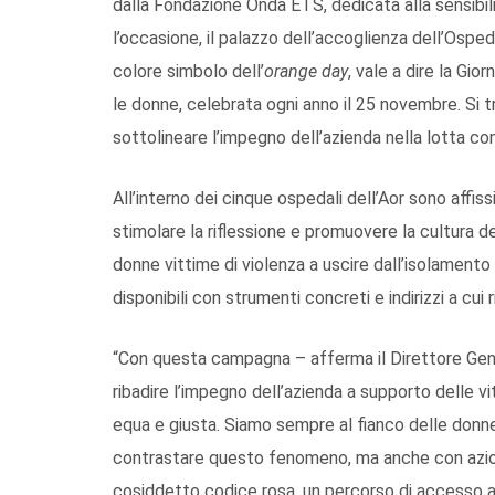
dalla Fondazione Onda ETS, dedicata alla sensibil
l’occasione, il palazzo dell’accoglienza dell’Osped
colore simbolo dell’
orange day
, vale a dire la Gio
le donne, celebrata ogni anno il 25 novembre. Si 
sottolineare l’impegno dell’azienda nella lotta co
All’interno dei cinque ospedali dell’Aor sono affissi 
stimolare la riflessione e promuovere la cultura d
donne vittime di violenza a uscire dall’isolamento e
disponibili con strumenti concreti e indirizzi a cui 
“Con questa campagna – afferma il Direttore Gene
ribadire l’impegno dell’azienda a supporto delle vi
equa e giusta. Siamo sempre al fianco delle donne,
contrastare questo fenomeno, ma anche con azioni
cosiddetto codice rosa, un percorso di accesso al