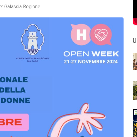
e:
Galassia Regione
U