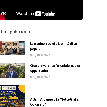
ltimi pubblicati
Latronico: radici e identità di un
popolo
6 Agosto 2026
Cicala: vivaistica forestale, nuova
opportunità
6 Agosto 2026
A Sant’Arcangelo la “Notte Gialla
Coldiretti”