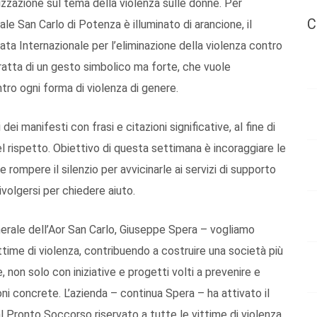
izzazione sul tema della violenza sulle donne. Per
C
ale San Carlo di Potenza è illuminato di arancione, il
rnata Internazionale per l’eliminazione della violenza contro
tratta di un gesto simbolico ma forte, che vuole
ntro ogni forma di violenza di genere.
dei manifesti con frasi e citazioni significative, al fine di
el rispetto. Obiettivo di questa settimana è incoraggiare le
 rompere il silenzio per avvicinarle ai servizi di supporto
rivolgersi per chiedere aiuto.
rale dell’Aor San Carlo, Giuseppe Spera – vogliamo
ttime di violenza, contribuendo a costruire una società più
 non solo con iniziative e progetti volti a prevenire e
 concrete. L’azienda – continua Spera – ha attivato il
 Pronto Soccorso riservato a tutte le vittime di violenza.