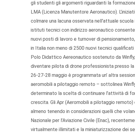
gli studenti gli argomenti riguardanti la formazio
LMA (Licenza Manutentore Aeronautico). L’iniziati
colmare una lacuna osservata nell’attuale scuola it
istituti tecnici con indirizzo aeronautico consent
nuovi posti di lavoro e turnover di pensionamento,
in Italia non meno di 2500 nuovi tecnici qualificati 
Polo Didattico Aereonautico sostenuto da Winfly, 
diventare pilota di drone professionista presso la 
26-27-28 maggio è programmata un’ altra sessione 
aeromobili a pilotaggio remoto – sottolinea Winfly
determinato la scelta di continuare l’attività di 
crescita. Gli Apr (Aeromobili a pilotaggio remoto)
almeno tenendo in considerazioni quelli che vola
Nazionale per l’Aviazione Civile (Enac), recentem
virtualmente illimitati e la miniaturizzazione dei sen