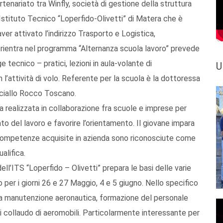
tenariato tra Winfly, società di gestione della struttura
’Istituto Tecnico “Loperfido-Olivetti” di Matera che è
aver attivato l’indirizzo Trasporto e Logistica,
 rientra nel programma “Alternanza scuola lavoro” prevede
 tecnico – pratici, lezioni in aula-volante di
U
l’attività di volo. Referente per la scuola è la dottoressa
sciallo Rocco Toscano.
a realizzata in collaborazione fra scuole e imprese per
to del lavoro e favorire l’orientamento. Il giovane impara
Le competenze acquisite in azienda sono riconosciute come
alifica.
dell’ITS “Loperfido – Olivetti” prepara le basi delle varie
per i giorni 26 e 27 Maggio, 4 e 5 giugno. Nello specifico
lla manutenzione aeronautica, formazione del personale
di collaudo di aeromobili. Particolarmente interessante per