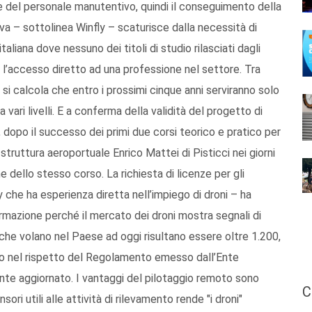
ne del personale manutentivo, quindi il conseguimento della
va – sottolinea Winfly – scaturisce dalla necessità di
aliana dove nessuno dei titoli di studio rilasciati dagli
e l’accesso diretto ad una professione nel settore. Tra
 si calcola che entro i prossimi cinque anni serviranno solo
a vari livelli. E a conferma della validità del progetto di
dopo il successo dei primi due corsi teorico e pratico per
struttura aeroportuale Enrico Mattei di Pisticci nei giorni
dello stesso corso. La richiesta di licenze per gli
 che ha esperienza diretta nell’impiego di droni – ha
formazione perché il mercato dei droni mostra segnali di
 che volano nel Paese ad oggi risultano essere oltre 1.200,
no nel rispetto del Regolamento emesso dall’Ente
ente aggiornato. I vantaggi del pilotaggio remoto sono
C
sori utili alle attività di rilevamento rende "i droni"