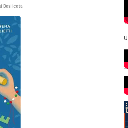
i Basilicata
U