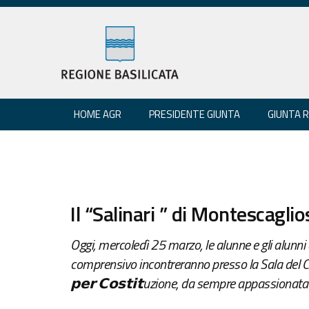
HOME AGR
PRESIDENTE GIUNTA
GIUNTA 
Il “Salinari ” di Montescagl
Oggi, mercoledì 25 marzo, le alunne e gli alunni d
comprensivo incontreranno presso la Sala del Capit
𝗽𝗲𝗿 𝗖𝗼𝘀𝘁𝗶𝘁uzione, da sempre appassionata 