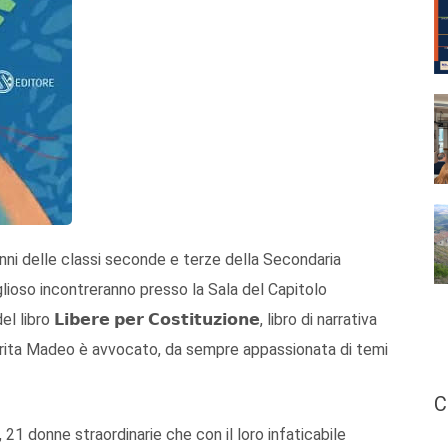
unni delle classi seconde e terze della Secondaria
glioso incontreranno presso la Sala del Capitolo
 𝗟𝗶𝗯𝗲𝗿𝗲 𝗽𝗲𝗿 𝗖𝗼𝘀𝘁𝗶𝘁𝘂𝘇𝗶𝗼𝗻𝗲, libro di narrativa
erita Madeo è avvocato, da sempre appassionata di temi
C
, 21 donne straordinarie che con il loro infaticabile