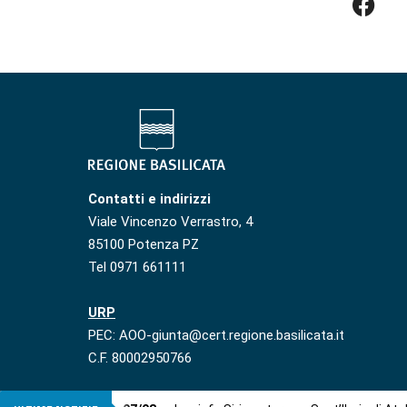
Contatti e indirizzi
Viale Vincenzo Verrastro, 4
85100 Potenza PZ
Tel 0971 661111
URP
PEC: AOO-giunta@cert.regione.basilicata.it
C.F. 80002950766