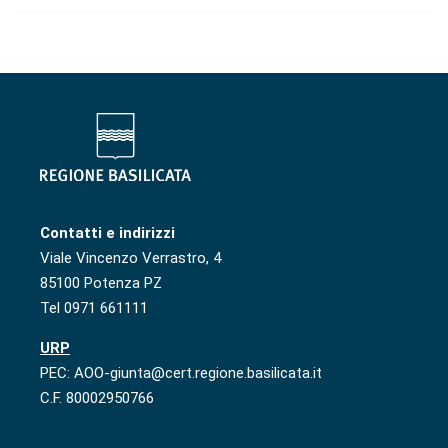
Contatti e indirizzi
Viale Vincenzo Verrastro, 4
85100 Potenza PZ
Tel 0971 661111
URP
PEC: AOO-giunta@cert.regione.basilicata.it
C.F. 80002950766