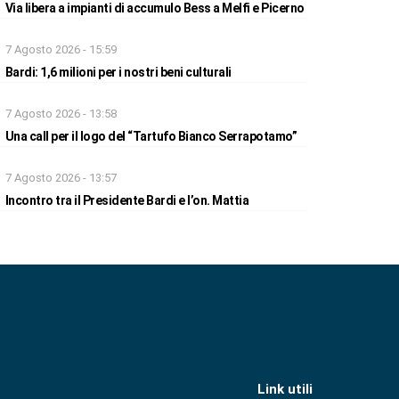
Via libera a impianti di accumulo Bess a Melfi e Picerno
7 Agosto 2026 - 15:59
Bardi: 1,6 milioni per i nostri beni culturali
7 Agosto 2026 - 13:58
Una call per il logo del “Tartufo Bianco Serrapotamo”
7 Agosto 2026 - 13:57
Incontro tra il Presidente Bardi e l’on. Mattia
Link utili