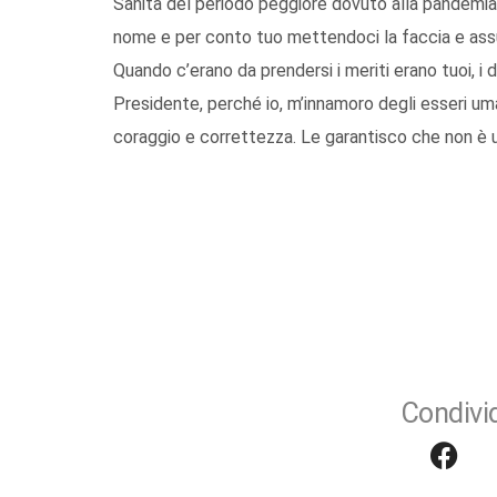
Sanità del periodo peggiore dovuto alla pandemia,
nome e per conto tuo mettendoci la faccia e assu
Quando c’erano da prendersi i meriti erano tuoi, i
Presidente, perché io, m’innamoro degli esseri umani
coraggio e correttezza. Le garantisco che non è un
Condivid