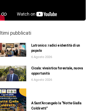
ltimi pubblicati
Latronico: radici e identità di un
popolo
6 Agosto 2026
Cicala: vivaistica forestale, nuova
opportunità
6 Agosto 2026
A Sant’Arcangelo la “Notte Gialla
Coldiretti”