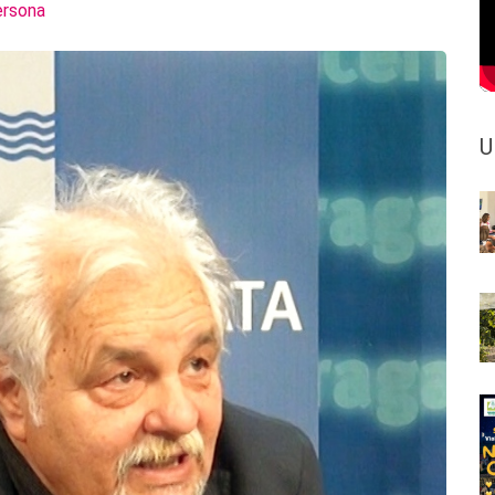
ersona
U