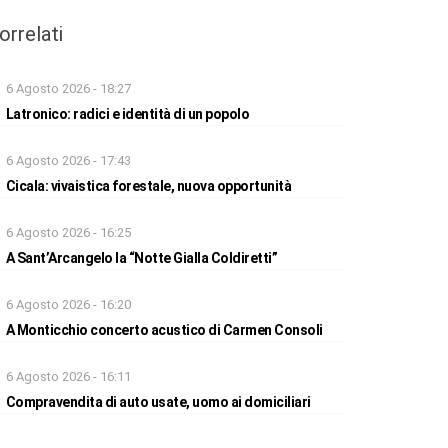
orrelati
6 Agosto 2026 - 18:27
Latronico: radici e identità di un popolo
6 Agosto 2026 - 17:43
Cicala: vivaistica forestale, nuova opportunità
6 Agosto 2026 - 16:25
A Sant’Arcangelo la “Notte Gialla Coldiretti”
6 Agosto 2026 - 16:20
A Monticchio concerto acustico di Carmen Consoli
6 Agosto 2026 - 16:11
Compravendita di auto usate, uomo ai domiciliari