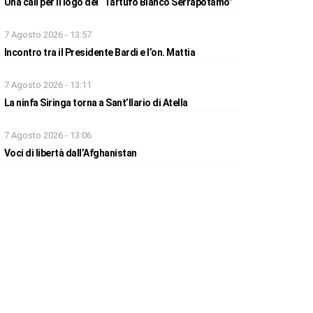
Una call per il logo del “Tartufo Bianco Serrapotamo”
7 Agosto 2026 - 13:57
Incontro tra il Presidente Bardi e l’on. Mattia
7 Agosto 2026 - 13:11
La ninfa Siringa torna a Sant’Ilario di Atella
7 Agosto 2026 - 13:06
Voci di libertà dall’Afghanistan