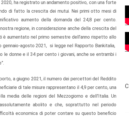
 2020, ha registrato un andamento positivo, con una forte
ndo di fatto la crescita dei mutui. Nei primi otto mesi di
ignificativo aumento della domanda del 24,8 per cento.
a nostra regione, in considerazione anche della crescita del
ti è aumentato nel primo semestre dell’anno rispetto allo
o gennaio-agosto 2021, si legge nel Rapporto Bankitalia,
to le donne e il 34 per cento i giovani, anche se entrambi i
e”.
porto, a giugno 2021, il numero dei percettori del Reddito
C
eficiarie di tale misure rappresentano il 4,9 per cento, una
lla media delle regioni del Mezzogiorno e dell’Italia. Un
assolutamente abolito e che, soprattutto nel periodo
fficoltà economica di poter contare su questo beneficio