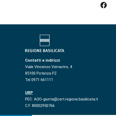
Contatti e indirizzi
Viale Vincenzo Verrastro, 4
85100 Potenza PZ
Tel 0971 661111
URP
PEC: AOO-giunta@cert.regione.basilicata.it
C.F. 80002950766