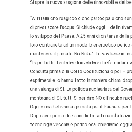
Si apre la nuova stagione delle rinnovabili e dei b
“W l’Italia che reagisce e che partecipa e che senz
di privatizzare l’acqua. Si chiude oggi – definitiv
lo sviluppo del Paese. A 25 anni di distanza dalla 
loro contrarietà ad un modello energetico pericol
mantenere il primato No Nuke”. Lo sostiene in u
“Dopo tutti i tentativi di invalidare il referendum
Consulta prima e la Corte Costituzionale poi, – pros
esprimersi e lo hanno fatto in maniera chiara, da
una valanga di SI. La politica nuclearista del Gove
montagna di SI, tutti Si per dire NO all’incubo nuc
Oggi è una bellissima giornata per il Paese e per tutt
Dopo aver perso due anni dietro ad una infatuazio
tecnologia vecchia e pericolosa, chiediamo oggi all