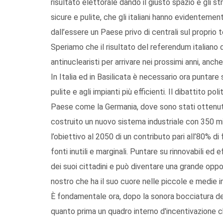
risultato elettorale dando il giusto spazio e gli 
sicure e pulite, che gli italiani hanno evidentemen
dall’essere un Paese privo di centrali sul proprio te
Speriamo che il risultato del referendum italiano d
antinuclearisti per arrivare nei prossimi anni, anche
In Italia ed in Basilicata è necessario ora puntare
pulite e agli impianti più efficienti. Il dibattito 
Paese come la Germania, dove sono stati ottenuti 
costruito un nuovo sistema industriale con 350 m
l’obiettivo al 2050 di un contributo pari all’80% di 
fonti inutili e marginali. Puntare su rinnovabili ed 
dei suoi cittadini e può diventare una grande oppo
nostro che ha il suo cuore nelle piccole e medie 
È fondamentale ora, dopo la sonora bocciatura del 
quanto prima un quadro interno d'incentivazione chi