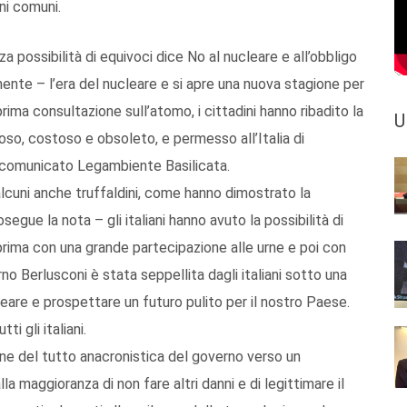
eni comuni.
a possibilità di equivoci dice No al nucleare e all’obbligo
amente – l’era del nucleare e si apre una nuova stagione per
prima consultazione sull’atomo, i cittadini hanno ribadito la
U
oso, costoso e obsoleto, e permesso all’Italia di
n comunicato Legambiente Basilicata.
, alcuni anche truffaldini, come hanno dimostrato la
egue la nota – gli italiani hanno avuto la possibilità di
pprima con una grande partecipazione alle urne e poi con
rno Berlusconi è stata seppellita dagli italiani sotto una
leare e prospettare un futuro pulito per il nostro Paese.
i gli italiani.
ne del tutto anacronistica del governo verso un
a maggioranza di non fare altri danni e di legittimare il