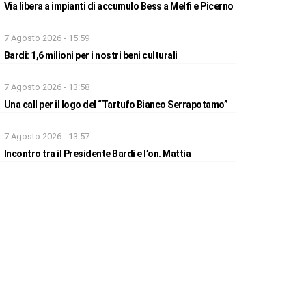
Via libera a impianti di accumulo Bess a Melfi e Picerno
7 Agosto 2026 - 15:59
Bardi: 1,6 milioni per i nostri beni culturali
7 Agosto 2026 - 13:58
Una call per il logo del “Tartufo Bianco Serrapotamo”
7 Agosto 2026 - 13:57
Incontro tra il Presidente Bardi e l’on. Mattia