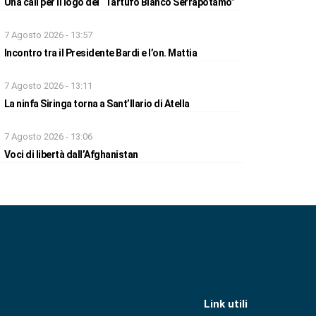
Una call per il logo del “Tartufo Bianco Serrapotamo”
7 Agosto 2026 - 13:57
Incontro tra il Presidente Bardi e l’on. Mattia
7 Agosto 2026 - 13:11
La ninfa Siringa torna a Sant’Ilario di Atella
7 Agosto 2026 - 13:06
Voci di libertà dall’Afghanistan
Link utili