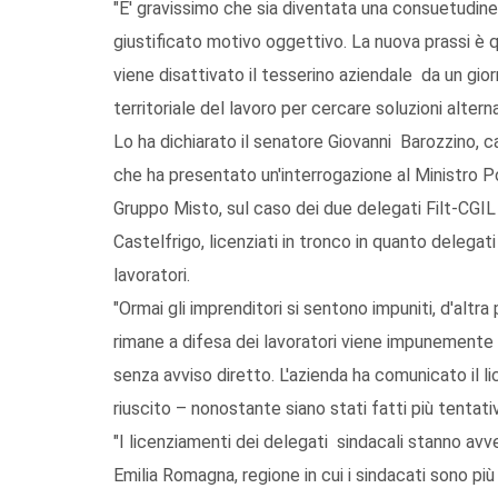
"E' gravissimo che sia diventata una consuetudine 
giustificato motivo oggettivo. La nuova prassi è 
viene disattivato il tesserino aziendale da un gior
territoriale del lavoro per cercare soluzioni altern
Lo ha dichiarato il senatore Giovanni Barozzino, 
che ha presentato un'interrogazione al Ministro Po
Gruppo Misto, sul caso dei due delegati Filt-CGIL
Castelfrigo, licenziati in tronco in quanto delegati
lavoratori.
"Ormai gli imprenditori si sentono impuniti, d'altr
rimane a difesa dei lavoratori viene impunemente e
senza avviso diretto. L'azienda ha comunicato il 
riuscito – nonostante siano stati fatti più tentativ
"I licenziamenti dei delegati sindacali stanno avve
Emilia Romagna, regione in cui i sindacati sono più 