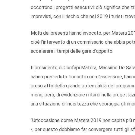
occorrono i progetti esecutivi; ciò significa che t
imprevisti, con il rischio che nel 2019 i turisti trov
Molti dei presenti hanno invocato, per Matera 201
cioè l’intervento di un commissario che abbia pot
accelerare i tempi delle gare d’appalto.
Il presidente di Confapi Matera, Massimo De Salvo,
hanno presieduto l’incontro con l’assessore, hanno
preso atto della grande potenzialità del program
meno, però, di evidenziare i ritardi nella progettaz
una situazione di incertezza che scoraggia gli impr
“Un’occasione come Matera 2019 non capita più nel
-; per questo dobbiamo far convergere tutti gli s