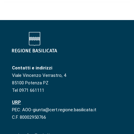
Contatti e indirizzi
Viale Vincenzo Verrastro, 4
85100 Potenza PZ
Tel 0971 661111
URP
PEC: AOO-giunta@cert.regione.basilicata.it
C.F. 80002950766