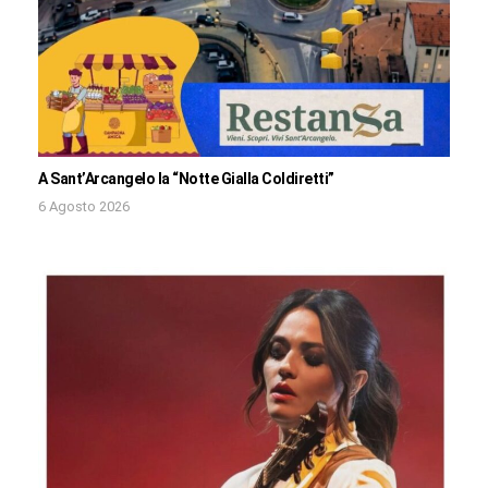
A Sant’Arcangelo la “Notte Gialla Coldiretti”
6 Agosto 2026