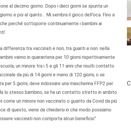
ne al decimo giorno. Dopo i dieci giorni se spunta un
giorno e poi al quinto… Mi sembra il gioco dell'oca. Fino a
Anche perché sottoporre continuamente i bambini ai
i’.
differenza tra vaccinati e non, tra guariti e non: nella
i bambini vanno in quarantena per 10 giorni rispettivamente
a scuola, un minore tra i 5 e gli 11 anni che risulti contatto
ccinale da più di 14 giorni e meno di 120 giorni, o se
C
nza per 5 giorni, deve indossare una mascherina FFP2 per
a lo stesso bambino, se ha un contatto stretto in ambito
ni come un minore non vaccinato o guarito da Covid da più
a luce di questo, viene da chiedersi in che modo possiamo
’essere vaccinati non comporta alcun beneficio”.