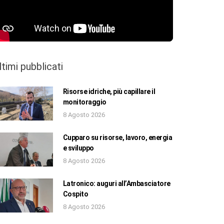
ltimi pubblicati
Risorse idriche, più capillare il
monitoraggio
8 Agosto 2026
Cupparo su risorse, lavoro, energia
e sviluppo
8 Agosto 2026
Latronico: auguri all’Ambasciatore
Cospito
8 Agosto 2026