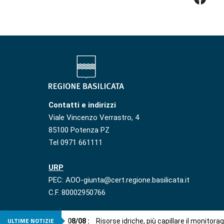
Contatti e indirizzi
Viale Vincenzo Verrastro, 4
85100 Potenza PZ
Tel 0971 661111
URP
PEC: AOO-giunta@cert.regione.basilicata.it
C.F. 80002950766
ULTIME NOTIZIE
08
/
08
:
Risorse idriche, più capillare il monitora