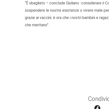
“È sbagliato – conclude Giuliano -considerare il C
sospendere le nostre esistenze o vivere male per
grazie ai vaccini: è ora che i nostri bambini e rag
che meritano”.
Condivid