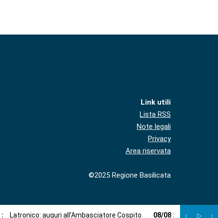
Link utili
Lista RSS
Note legali
Privacy
Area riservata
©2025 Regione Basilicata
8
:
Latronico: auguri all’Ambasciatore Cospito
08
/
08
:
Cospito comm