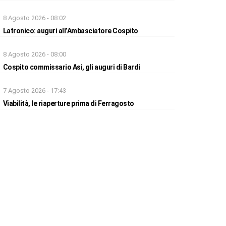
8 Agosto 2026 - 08:02
Latronico: auguri all’Ambasciatore Cospito
8 Agosto 2026 - 08:00
Cospito commissario Asi, gli auguri di Bardi
7 Agosto 2026 - 17:43
Viabilità, le riaperture prima di Ferragosto