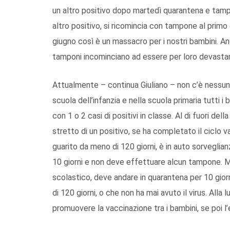
un altro positivo dopo martedì quarantena e tampo
altro positivo, si ricomincia con tampone al primo 
giugno così è un massacro per i nostri bambini. 
tamponi incominciano ad essere per loro devastant
Attualmente – continua Giuliano – non c’è nessuna 
scuola dell’infanzia e nella scuola primaria tutti 
con 1 o 2 casi di positivi in classe. Al di fuori dell
stretto di un positivo, se ha completato il ciclo va
guarito da meno di 120 giorni, è in auto sorveglia
10 giorni e non deve effettuare alcun tampone. M
scolastico, deve andare in quarantena per 10 gior
di 120 giorni, o che non ha mai avuto il virus. All
promuovere la vaccinazione tra i bambini, se poi l