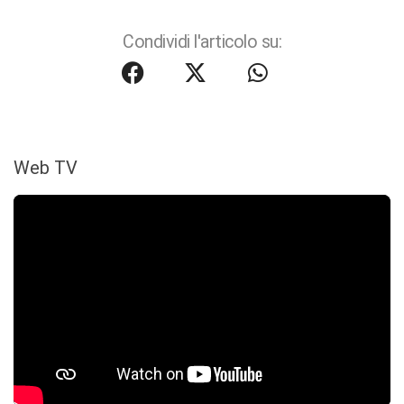
Condividi l'articolo su:
Web TV