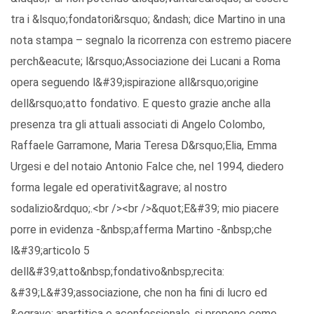
tra i &lsquo;fondatori&rsquo; &ndash; dice Martino in una
nota stampa – segnalo la ricorrenza con estremo piacere
perch&eacute; l&rsquo;Associazione dei Lucani a Roma
opera seguendo l&#39;ispirazione all&rsquo;origine
dell&rsquo;atto fondativo. E questo grazie anche alla
presenza tra gli attuali associati di Angelo Colombo,
Raffaele Garramone, Maria Teresa D&rsquo;Elia, Emma
Urgesi e del notaio Antonio Falce che, nel 1994, diedero
forma legale ed operativit&agrave; al nostro
sodalizio&rdquo;.<br /><br />&quot;E&#39; mio piacere
porre in evidenza -&nbsp;afferma Martino -&nbsp;che
l&#39;articolo 5
dell&#39;atto&nbsp;fondativo&nbsp;recita:
&#39;L&#39;associazione, che non ha fini di lucro ed
&egrave; apartitica e aconfessionale, si propone come