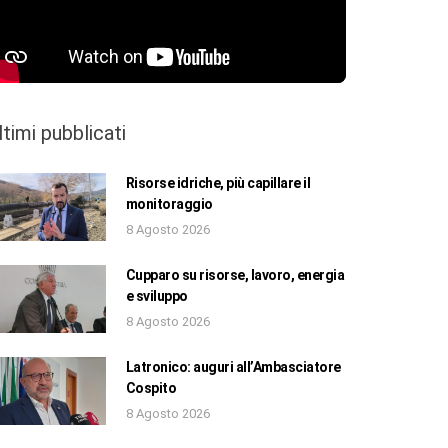
ltimi pubblicati
Risorse idriche, più capillare il
monitoraggio
8 Agosto 2026
Cupparo su risorse, lavoro, energia
e sviluppo
8 Agosto 2026
Latronico: auguri all’Ambasciatore
Cospito
8 Agosto 2026