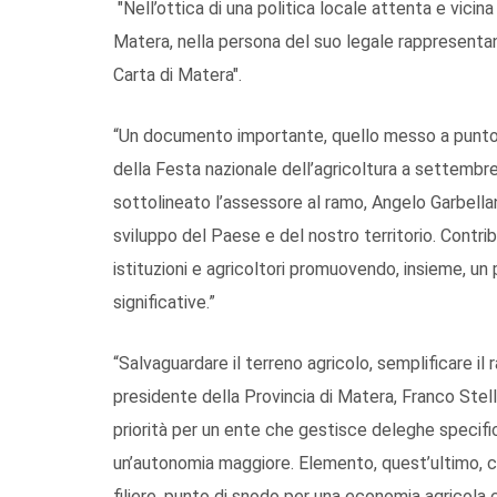
"Nell’ottica di una politica locale attenta e vicina
Matera, nella persona del suo legale rappresentant
Carta di Matera".
“Un documento importante, quello messo a punto d
della Festa nazionale dell’agricoltura a settembre
sottolineato l’assessore al ramo, Angelo Garbellan
sviluppo del Paese e del nostro territorio. Contrib
istituzioni e agricoltori promuovendo, insieme, u
significative.”
“Salvaguardare il terreno agricolo, semplificare il
presidente della Provincia di Matera, Franco Stel
priorità per un ente che gestisce deleghe specifi
un’autonomia maggiore. Elemento, quest’ultimo, ch
filiere, punto di snodo per una economia agricola