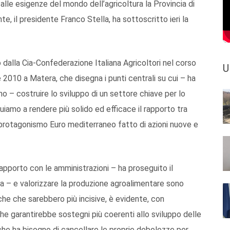
 alle esigenze del mondo dell’agricoltura la Provincia di
e, il presidente Franco Stella, ha sottoscritto ieri la
alla Cia-Confederazione Italiana Agricoltori nel corso
U
 2010 a Matera, che disegna i punti centrali su cui – ha
o – costruire lo sviluppo di un settore chiave per lo
uiamo a rendere più solido ed efficace il rapporto tra
n protagonismo Euro mediterraneo fatto di azioni nuove e
 rapporto con le amministrazioni – ha proseguito il
la – e valorizzare la produzione agroalimentare sono
che che sarebbero più incisive, è evidente, con
e garantirebbe sostegni più coerenti allo sviluppo delle
 che ha bisogno di cancellare le proprie debolezze per