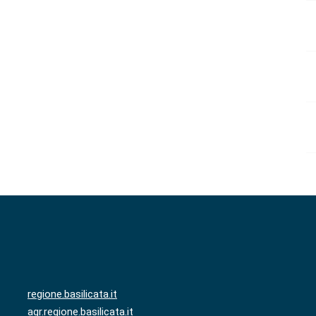
regione.basilicata.it
agr.regione.basilicata.it