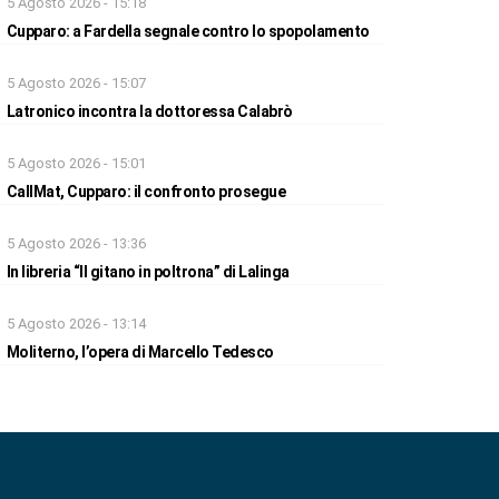
5 Agosto 2026 - 15:18
Cupparo: a Fardella segnale contro lo spopolamento
5 Agosto 2026 - 15:07
Latronico incontra la dottoressa Calabrò
5 Agosto 2026 - 15:01
CallMat, Cupparo: il confronto prosegue
5 Agosto 2026 - 13:36
In libreria “Il gitano in poltrona” di Lalinga
5 Agosto 2026 - 13:14
Moliterno, l’opera di Marcello Tedesco