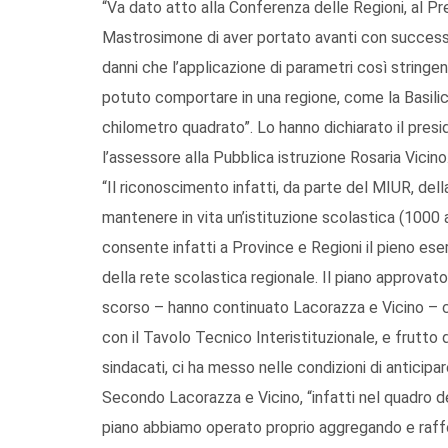
“Va dato atto alla Conferenza delle Regioni, al Pr
Mastrosimone di aver portato avanti con successo 
danni che l’applicazione di parametri così string
potuto comportare in una regione, come la Basilica
chilometro quadrato”. Lo hanno dichiarato il pres
l’assessore alla Pubblica istruzione Rosaria Vicino
“Il riconoscimento infatti, da parte del MIUR, della
mantenere in vita un’istituzione scolastica (1000 a
consente infatti a Province e Regioni il pieno ese
della rete scolastica regionale. Il piano approvat
scorso – hanno continuato Lacorazza e Vicino – c
con il Tavolo Tecnico Interistituzionale, e frutto d
sindacati, ci ha messo nelle condizioni di anticipare
Secondo Lacorazza e Vicino, “infatti nel quadro d
piano abbiamo operato proprio aggregando e raffor