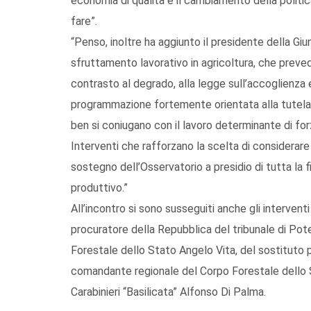
economia di qualità e il cambiamento della politica 
fare”.
“Penso, inoltre ha aggiunto il presidente della Giu
sfruttamento lavorativo in agricoltura, che prevede a
contrasto al degrado, alla legge sull’accoglienza e 
programmazione fortemente orientata alla tutela e
ben si coniugano con il lavoro determinante di forz
Interventi che rafforzano la scelta di considerare
sostegno dell’Osservatorio a presidio di tutta la fi
produttivo.”
All’incontro si sono susseguiti anche gli intervent
procuratore della Repubblica del tribunale di Pot
Forestale dello Stato Angelo Vita, del sostituto 
comandante regionale del Corpo Forestale dello
Carabinieri “Basilicata” Alfonso Di Palma.