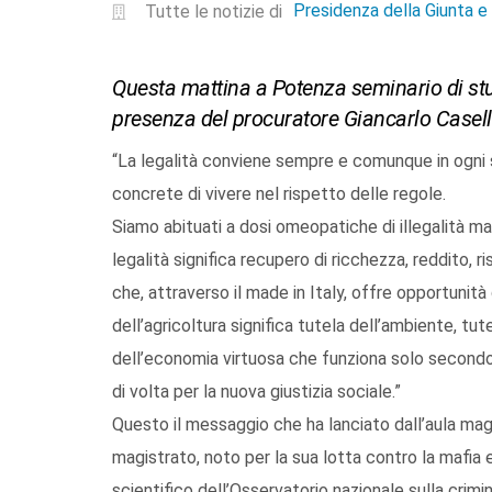
Presidenza della Giunta 
Tutte le notizie di
Questa mattina a Potenza seminario di stud
presenza del procuratore Giancarlo Casell
“La legalità conviene sempre e comunque in ogni 
concrete di vivere nel rispetto delle regole.
Siamo abituati a dosi omeopatiche di illegalità m
legalità significa recupero di ricchezza, reddito, r
che, attraverso il made in Italy, offre opportunità
dell’agricoltura significa tutela dell’ambiente, tu
dell’economia virtuosa che funziona solo secondo l
di volta per la nuova giustizia sociale.”
Questo il messaggio che ha lanciato dall’aula mag
magistrato, noto per la sua lotta contro la mafia 
scientifico dell’Osservatorio nazionale sulla crimin