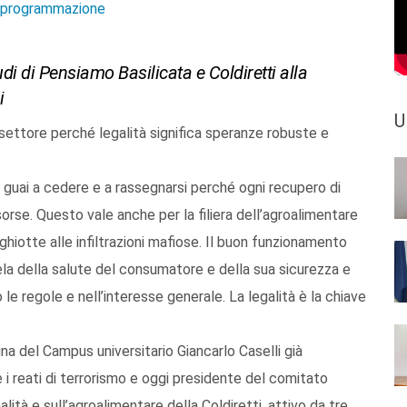
e programmazione
i di Pensiamo Basilicata e Coldiretti alla
i
U
settore perché legalità significa speranze robuste e
a guai a cedere e a rassegnarsi perché ogni recupero di
isorse. Questo vale anche per la filiera dell’agroalimentare
 ghiotte alle infiltrazioni mafiose. Il buon funzionamento
tela della salute del consumatore e della sua sicurezza e
e regole e nell’interesse generale. La legalità è la chiave
na del Campus universitario Giancarlo Caselli già
e i reati di terrorismo e oggi presidente del comitato
alità e sull’agroalimentare della Coldiretti, attivo da tre