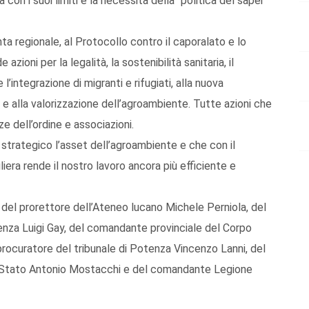
con i suoi limiti e la necessità della “politica del saper
nta regionale, al Protocollo contro il caporalato e lo
zioni per la legalità, la sostenibilità sanitaria, il
l’integrazione di migranti e rifugiati, alla nuova
 alla valorizzazione dell’agroambiente. Tutte azioni che
e dell’ordine e associazioni.
 strategico l’asset dell’agroambiente e che con il
liera rende il nostro lavoro ancora più efficiente e
i del prorettore dell’Ateneo lucano Michele Perniola, del
enza Luigi Gay, del comandante provinciale del Corpo
procuratore del tribunale di Potenza Vincenzo Lanni, del
 Stato Antonio Mostacchi e del comandante Legione