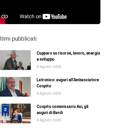
ltimi pubblicati
Cupparo su risorse, lavoro, energia
e sviluppo
8 Agosto 2026
Latronico: auguri all’Ambasciatore
Cospito
8 Agosto 2026
Cospito commissario Asi, gli
auguri di Bardi
8 Agosto 2026