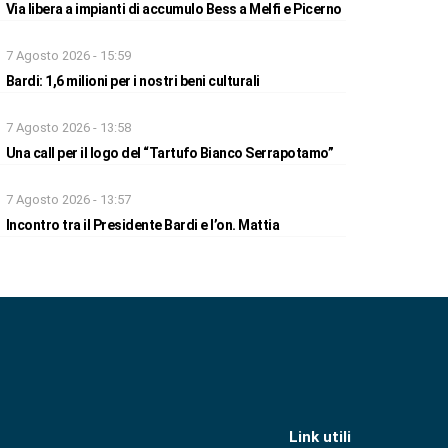
Via libera a impianti di accumulo Bess a Melfi e Picerno
7 Agosto 2026 - 15:59
Bardi: 1,6 milioni per i nostri beni culturali
7 Agosto 2026 - 13:58
Una call per il logo del “Tartufo Bianco Serrapotamo”
7 Agosto 2026 - 13:57
Incontro tra il Presidente Bardi e l’on. Mattia
Link utili