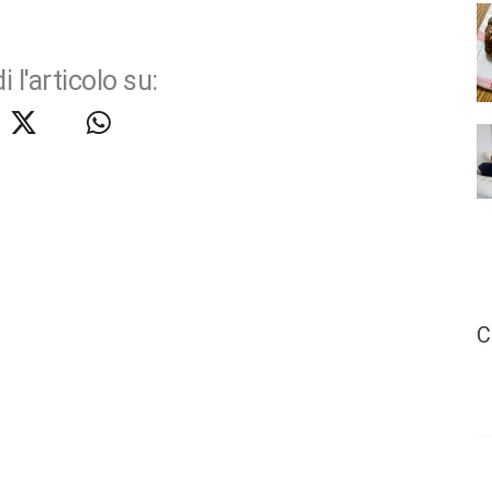
i l'articolo su:
C