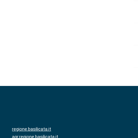
regione.basilicata.it
agr.regione.basilicata.it