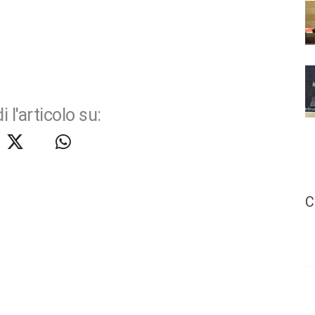
i l'articolo su:
C