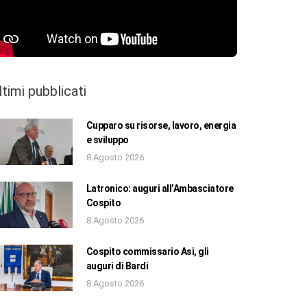
ltimi pubblicati
Cupparo su risorse, lavoro, energia
e sviluppo
8 Agosto 2026
Latronico: auguri all’Ambasciatore
Cospito
8 Agosto 2026
Cospito commissario Asi, gli
auguri di Bardi
8 Agosto 2026