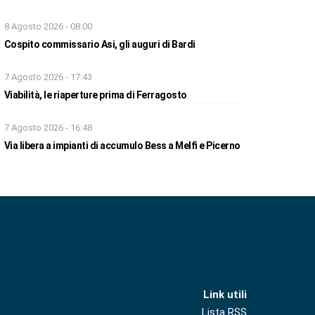
8 Agosto 2026 - 08:00
Cospito commissario Asi, gli auguri di Bardi
7 Agosto 2026 - 17:43
Viabilità, le riaperture prima di Ferragosto
7 Agosto 2026 - 16:48
Via libera a impianti di accumulo Bess a Melfi e Picerno
Link utili
Lista RSS