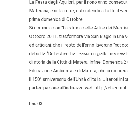
La Festa degli Aquiloni, per il nono anno consecuti
Materana, e si fa in tre, estendendo a tutto il w
prima domenica di Ottobre.
Si comincia con “La strada delle Arti e dei Mestie
Ottobre 2011, trasformerà Via San Biagio in una vetri
ed artigiani, che il resto dell’anno lavorano “nasc
debutta “Detective tra i Sassi: un giallo medievale
di storia della Città di Matera. Infine, Domenica 2 O
Educazione Ambientale di Matera, che si colorerà di
il 150° anniversario dell’Unità d’Italia. Ulteriori in
partecipazione:all’indireizzo web http://chicchi.al
bas 03