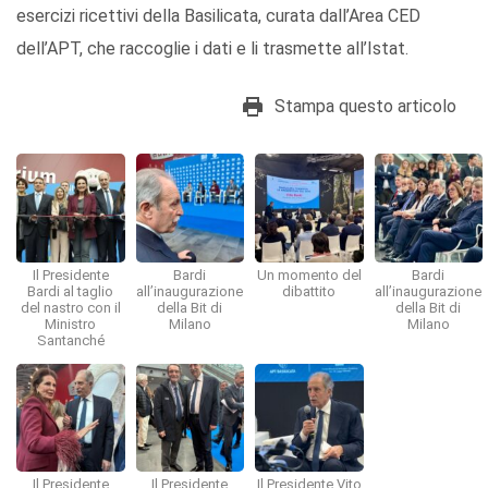
esercizi ricettivi della Basilicata, curata dall’Area CED
dell’APT, che raccoglie i dati e li trasmette all’Istat.
Stampa questo articolo
Il Presidente
Bardi
Un momento del
Bardi
Bardi al taglio
all’inaugurazione
dibattito
all’inaugurazione
del nastro con il
della Bit di
della Bit di
Ministro
Milano
Milano
Santanché
Il Presidente
Il Presidente
Il Presidente Vito