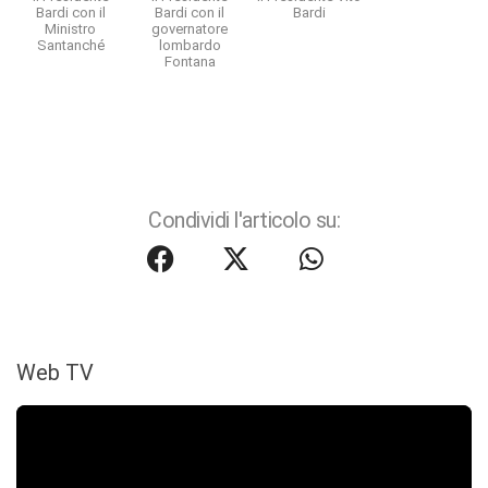
Bardi con il
Bardi con il
Bardi
Ministro
governatore
Santanché
lombardo
Fontana
Condividi l'articolo su:
Web TV