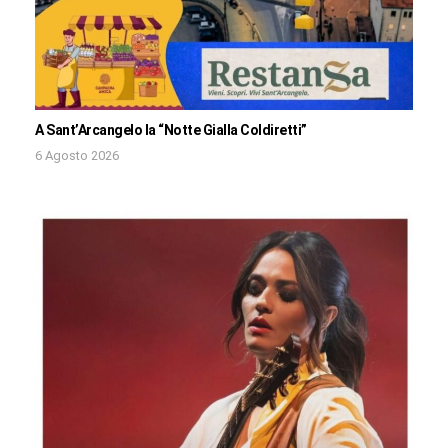
A Sant’Arcangelo la “Notte Gialla Coldiretti”
6 Agosto 2026