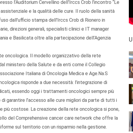
presso l’Auditorium Cervellino dell’Irccs Crob l’incontro “Le
ssistenziale e la qualità delle cure. Il ruolo della sanità
fuso dall'ufficio stampa dell'Irccs Crob di Rionero in
rie, direzioni generali, specialisti clinici e IT manager
pania e Basilicata oltre alla partecipazione dell’Agenzia
U
te oncologica. Il modello organizzativo della rete
dal ministero della Salute e da enti come il Collegio
l’Associazione Italiana di Oncologia Medica e Age.Na.S
oncologica risponde a due necessità: l’integrazione di
dicati, essendo oggi i trattamenti oncologici sempre più
di garantire l’accesso alle cure migliori da parte di tutti i
 più costose. La creazione della rete oncologica si pone,
llo del Comprehensive cancer care network che offre la
niforme sul territorio con un risparmio nella gestione.