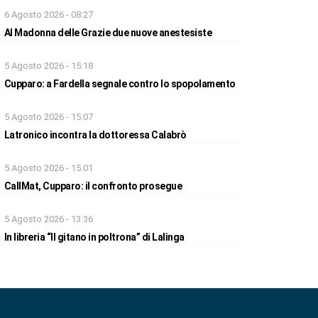
6 Agosto 2026 - 08:27
Al Madonna delle Grazie due nuove anestesiste
5 Agosto 2026 - 15:18
Cupparo: a Fardella segnale contro lo spopolamento
5 Agosto 2026 - 15:07
Latronico incontra la dottoressa Calabrò
5 Agosto 2026 - 15:01
CallMat, Cupparo: il confronto prosegue
5 Agosto 2026 - 13:36
In libreria “Il gitano in poltrona” di Lalinga