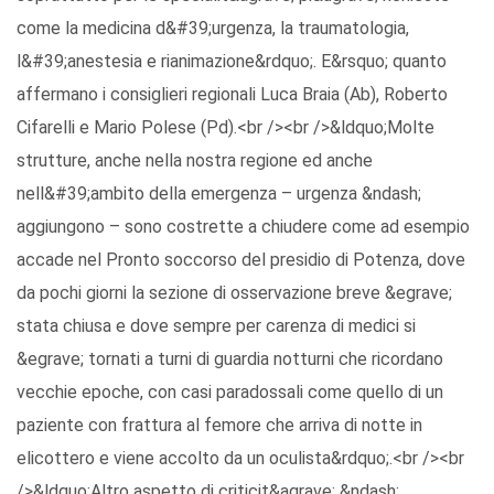
come la medicina d&#39;urgenza, la traumatologia,
l&#39;anestesia e rianimazione&rdquo;. E&rsquo; quanto
affermano i consiglieri regionali Luca Braia (Ab), Roberto
Cifarelli e Mario Polese (Pd).<br /><br />&ldquo;Molte
strutture, anche nella nostra regione ed anche
nell&#39;ambito della emergenza – urgenza &ndash;
aggiungono – sono costrette a chiudere come ad esempio
accade nel Pronto soccorso del presidio di Potenza, dove
da pochi giorni la sezione di osservazione breve &egrave;
stata chiusa e dove sempre per carenza di medici si
&egrave; tornati a turni di guardia notturni che ricordano
vecchie epoche, con casi paradossali come quello di un
paziente con frattura al femore che arriva di notte in
elicottero e viene accolto da un oculista&rdquo;.<br /><br
/>&ldquo;Altro aspetto di criticit&agrave; &ndash;