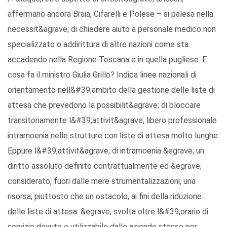
affermano ancora Braia, Cifarelli e Polese – si palesa nella
necessit&agrave; di chiedere aiuto a personale medico non
specializzato o addirittura di altre nazioni come sta
accadendo nella Regione Toscana e in quella pugliese. E
cosa fa il ministro Giulia Grillo? Indica linee nazionali di
orientamento nell&#39;ambito della gestione delle liste di
attesa che prevedono la possibilit&agrave; di bloccare
transitoriamente l&#39;attivit&agrave; libero professionale
intramoenia nelle strutture con liste di attesa molto lunghe.
Eppure l&#39;attivit&agrave; di intramoenia &egrave; un
diritto assoluto definito contrattualmente ed &egrave;
considerato, fuori dalle mere strumentalizzazioni, una
risorsa, piuttosto che un ostacolo, ai fini della riduzione
delle liste di attesa: &egrave; svolta oltre l&#39;orario di
servizio dovuto e utilizzabile dalle aziende stesse per