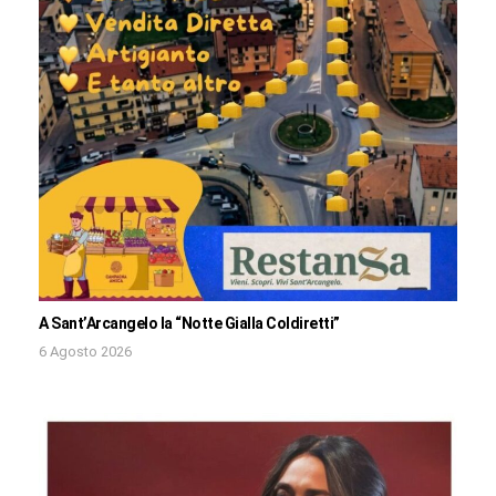
A Sant’Arcangelo la “Notte Gialla Coldiretti”
6 Agosto 2026