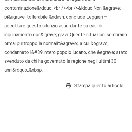
contaminazione&rdquo;.<br /><br />&ldquo;Non &egrave;
pi&ugrave; tollerabile &ndash; conclude Leggieri –
accettare questo silenzio assordante su casi di
inquinamento cos&igrave; gravi. Queste situazioni sembrano
ormai purtroppo la normalit&agrave;, a cui &egrave;
condannato l&#39;intero popolo lucano, che &egrave; stato
svenduto da chi ha governato la regione negli ultimi 30
anni&rdquo;.&nbsp;
Stampa questo articolo