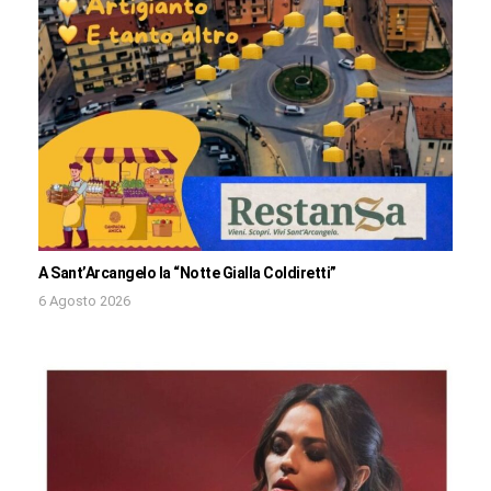
A Sant’Arcangelo la “Notte Gialla Coldiretti”
6 Agosto 2026