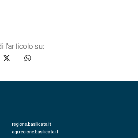
i l'articolo su:
regione.basilicata.it
agr.regione.basilicata.it