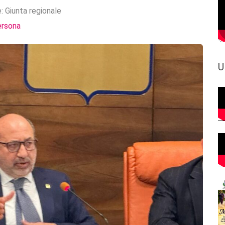
e:
Giunta regionale
ersona
U