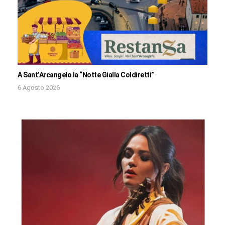
A Sant’Arcangelo la “Notte Gialla Coldiretti”
6 Agosto 2026